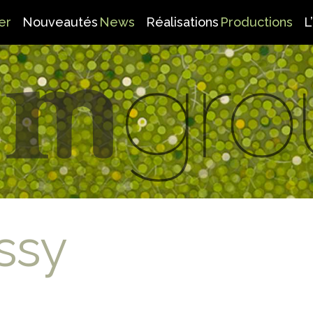
er
Nouveautés
News
Réalisations
Productions
L
ssy