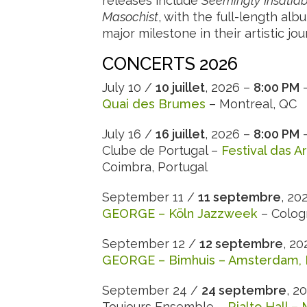
releases include
Seemingly Insatia
Masochist
, with the full-length al
major milestone in their artistic jou
CONCERTS 2026
July 10 /
10 juillet
, 2026 –
8:00 PM
–
Quai des Brumes
– Montreal, QC
July 16 /
16 juillet
, 2026 –
8:00 PM
–
Clube de Portugal –
Festival das 
Coimbra, Portugal
September 11 /
11 septembre
, 20
GEORGE – Köln Jazzweek
– Colog
September 12 /
12 septembre
, 2
GEORGE – Bimhuis – Amsterdam, 
September 24 /
24 septembre
, 2
Toujours Ensemble –
Rialto Hall –