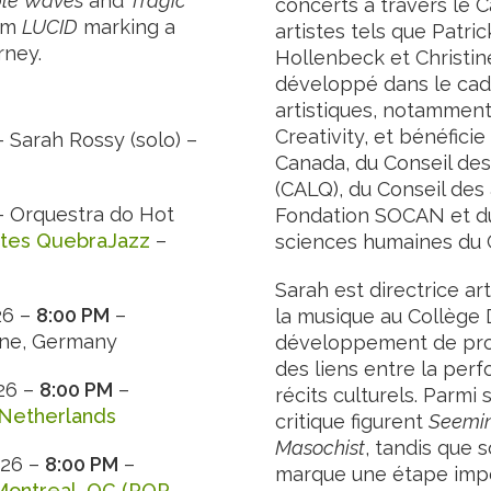
ble Waves
and
Tragic
concerts à travers le 
bum
LUCID
marking a
artistes tels que Patr
rney.
Hollenbeck et Christine
développé dans le ca
artistiques, notamment
Creativity, et bénéfici
 Sarah Rossy (solo) –
Canada, du Conseil des
(CALQ), du Conseil des 
 Orquestra do Hot
Fondation SOCAN et du
Artes QuebraJazz
–
sciences humaines du 
Sarah est directrice a
26 –
8:00 PM
–
la musique au Collège 
ne, Germany
développement de proje
des liens entre la per
026 –
8:00 PM
–
récits culturels. Parmi
Netherlands
critique figurent
Seemin
Masochist
, tandis que
026 –
8:00 PM
–
marque une étape impor
 Montreal, QC (POP