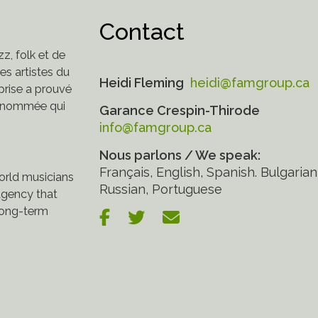
Contact
z, folk et de
s artistes du
Heidi Fleming
heidi@famgroup.ca
eprise a prouvé
 renommée qui
Garance Crespin-Thirode
info@famgroup.ca
Nous parlons / We speak:
Français, English, Spanish. Bulgarian
world musicians
Russian, Portuguese
gency that
 long-term