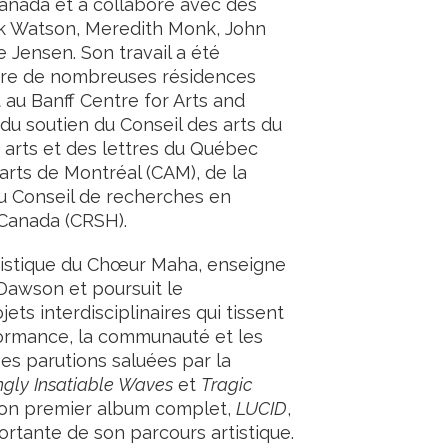
Canada et a collaboré avec des
ick Watson, Meredith Monk, John
 Jensen. Son travail a été
dre de nombreuses résidences
 au Banff Centre for Arts and
e du soutien du Conseil des arts du
 arts et des lettres du Québec
arts de Montréal (CAM), de la
 Conseil de recherches en
Canada (CRSH).
rtistique du Chœur Maha, enseigne
Dawson et poursuit le
ts interdisciplinaires qui tissent
formance, la communauté et les
 ses parutions saluées par la
gly Insatiable Waves
et
Tragic
 son premier album complet,
LUCID
,
tante de son parcours artistique.