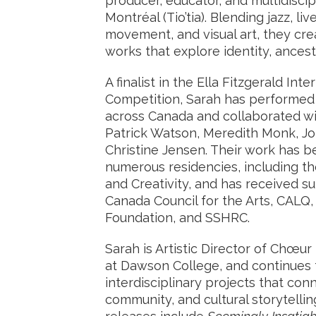
producer, educator, and multidiscip
Montréal (Tio’tia). Blending jazz, liv
movement, and visual art, they cre
works that explore identity, ancestr
A finalist in the Ella Fitzgerald Int
Competition, Sarah has performed
across Canada and collaborated wit
Patrick Watson, Meredith Monk, J
Christine Jensen. Their work has 
numerous residencies, including th
and Creativity, and has received s
Canada Council for the Arts, CAL
Foundation, and SSHRC.
Sarah is Artistic Director of Chœu
at Dawson College, and continues
interdisciplinary projects that co
community, and cultural storytellin