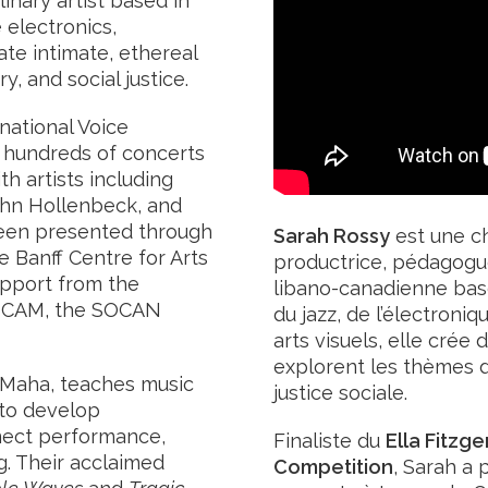
linary artist based in
e electronics,
ate intimate, ethereal
y, and social justice.
ernational Voice
 hundreds of concerts
h artists including
ohn Hollenbeck, and
been presented through
Sarah Rossy
est une c
e Banff Centre for Arts
productrice, pédagogue 
upport from the
libano-canadienne basée
Q, CAM, the SOCAN
du jazz, de l’électron
arts visuels, elle crée
explorent les thèmes de
r Maha, teaches music
justice sociale.
 to develop
nnect performance,
Finaliste du
Ella Fitzge
g. Their acclaimed
Competition
, Sarah a