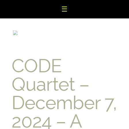
☰
CODE
Quartet –
December 7,
2024 – A