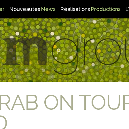
er
Nouveautés
News
Réalisations
Productions
L
RAB ON TOU
D