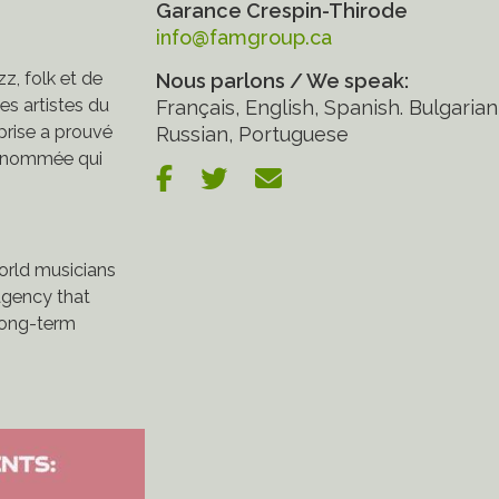
Garance Crespin-Thirode
info@famgroup.ca
z, folk et de
Nous parlons / We speak:
s artistes du
Français, English, Spanish. Bulgarian
eprise a prouvé
Russian, Portuguese
 renommée qui
world musicians
gency that
 long-term