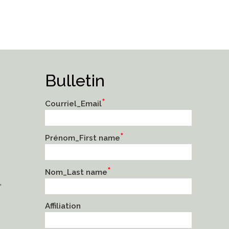
Bulletin
*
Courriel_Email
*
Prénom_First name
*
Nom_Last name
,
Affiliation