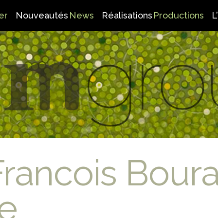
er
Nouveautés
News
Réalisations
Productions
L
Francois Bour
e