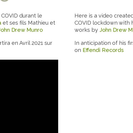
 COVID durant le
Here is a video create
a
et ses fils Mathieu et
COVID lockdown with h
John Drew Munro
works by
John Drew M
tira en Avril 2021 sur
In anticipation of his f
on
Effendi Records