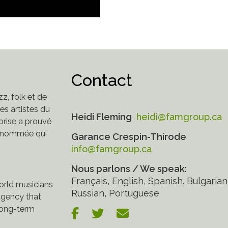
Contact
z, folk et de
s artistes du
Heidi Fleming
heidi@famgroup.ca
eprise a prouvé
 renommée qui
Garance Crespin-Thirode
info@famgroup.ca
Nous parlons / We speak:
Français, English, Spanish. Bulgarian
world musicians
Russian, Portuguese
gency that
 long-term