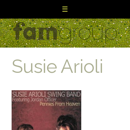
☰
Susie Arioli