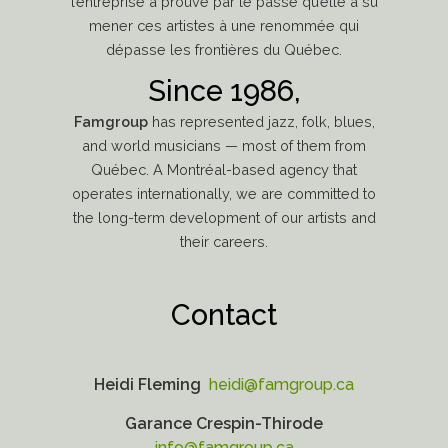
l’entreprise a prouvé par le passé qu’elle a su
mener ces artistes à une renommée qui
dépasse les frontières du Québec.
Since 1986,
Famgroup
has represented jazz, folk, blues,
and world musicians — most of them from
Québec. A Montréal-based agency that
operates internationally, we are committed to
the long-term development of our artists and
their careers.
Contact
Heidi Fleming
heidi@famgroup.ca
Garance Crespin-Thirode
info@famgroup.ca