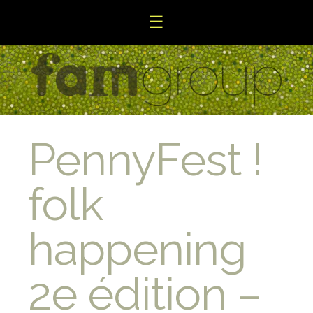
☰
PennyFest !
folk
happening
2e édition –